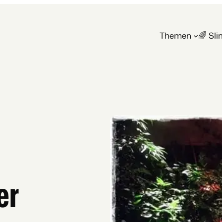
Themen
🌈 Sl
er