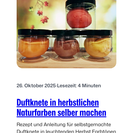
l
-
o
Ö
w
l
e
E
e
x
n
p
K
e
ü
r
r
i
b
m
i
e
s
n
26. Oktober 2025
·
Lesezeit: 4 Minuten
g
t
e
f
Duftknete in herbstlichen
s
ü
i
Naturfarben selber machen
r
c
K
h
Rezept und Anleitung für selbstgemachte
i
t
Duftknete in leuchtenden Herbst Farbtönen