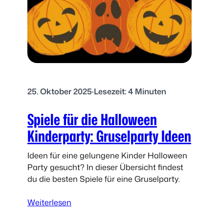
u
r
m
a
t
e
r
i
25. Oktober 2025
·
Lesezeit: 4 Minuten
a
l
Spiele für die Halloween
i
Kinderparty: Gruselparty Ideen
e
n
Ideen für eine gelungene Kinder Halloween
b
Party gesucht? In dieser Übersicht findest
a
du die besten Spiele für eine Gruselparty.
s
t
:
Weiterlesen
e
S
l