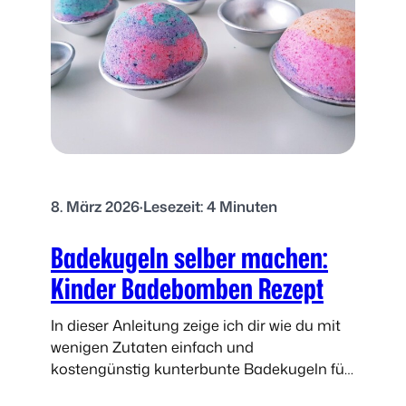
G
e
s
c
h
e
n
k
i
8. März 2026
·
Lesezeit: 4 Minuten
d
e
Badekugeln selber machen:
e
:
Kinder Badebomben Rezept
B
a
In dieser Anleitung zeige ich dir wie du mit
d
wenigen Zutaten einfach und
e
kostengünstig kunterbunte Badekugeln für
s
und mit Kindern selbst herstellst.