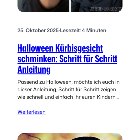
p
e
e
n
:
R
S
e
25. Oktober 2025
·
Lesezeit: 4 Minuten
p
z
a
e
Halloween Kürbisgesicht
n
p
schminken: Schritt für Schritt
n
t
e
Anleitung
n
d
Passend zu Halloween, möchte ich euch in
e
dieser Anleitung, Schritt für Schritt zeigen
s
wie schnell und einfach ihr euren Kindern
W
ein niedliches Kürbisgesicht malen könnt.
a
:
Alles was ist hierfür benötigt…
Weiterlesen
s
H
s
a
e
l
r