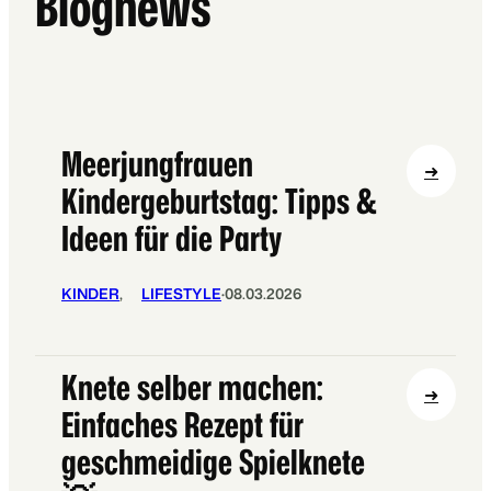
Blognews
l
e
p
n
a
D
r
e
t
k
y
Meerjungfrauen
o
I
:
➜
:
Kindergeburtstag: Tipps &
d
M
S
e
e
Ideen für die Party
e
e
e
e
n
r
p
KINDER
, 
LIFESTYLE
·
08.03.2026
j
f
u
e
n
r
Knete selber machen:
g
d
:
➜
f
Einfaches Rezept für
&
K
r
A
n
geschmeidige Spielknete
a
n
e
u