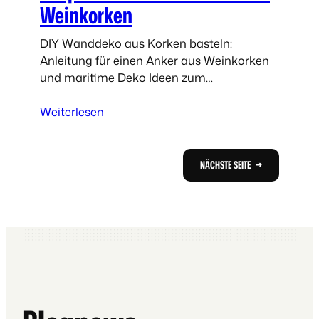
Weinkorken
n
K
DIY Wanddeko aus Korken basteln:
i
Anleitung für einen Anker aus Weinkorken
n
und maritime Deko Ideen zum
d
Selbermachen.
e
:
Weiterlesen
r
M
p
a
a
r
NÄCHSTE SEITE
→
r
i
t
t
y
i
:
m
G
e
r
K
u
o
s
r
e
k