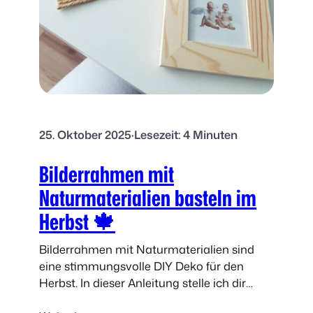
s
r
t
S
l
c
i
h
c
r
h
i
e
t
n
t
25. Oktober 2025
·
Lesezeit: 4 Minuten
N
A
a
n
Bilderrahmen mit
t
l
u
Naturmaterialien basteln im
e
r
Herbst 🍁
i
f
t
a
u
Bilderrahmen mit Naturmaterialien sind
r
n
eine stimmungsvolle DIY Deko für den
b
g
Herbst. In dieser Anleitung stelle ich dir
e
weitere herbstliche Bastelideen zum selber
n