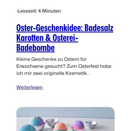
·
Lesezeit: 4 Minuten
Oster-Geschenkidee: Badesalz
Karotten & Osterei-
Badebombe
Kleine Geschenke zu Ostern für
Erwachsene gesucht? Zum Osterfest habe
ich mir zwei originelle Kosmetik
Geschenkideen ausgedacht, die ich dir
:
heute vorstellen möchte: DIY Ostereier
Weiterlesen
O
Badebomben und Badesalz Karotten. Das…
s
t
e
r
-