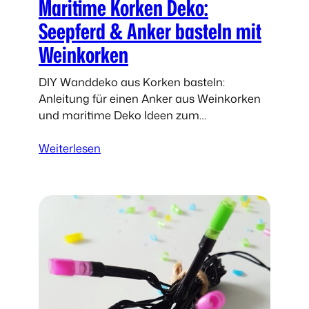
Maritime Korken Deko:
n
u
[
s
Seepferd & Anker basteln mit
U
a
Weinkorken
p
l
c
t
DIY Wanddeko aus Korken basteln:
y
e
Anleitung für einen Anker aus Weinkorken
c
n
und maritime Deko Ideen zum
l
G
Selbermachen.
i
l
:
Weiterlesen
n
ä
M
g
s
a
]
e
r
r
i
n
t
😎
i
U
m
p
e
c
K
y