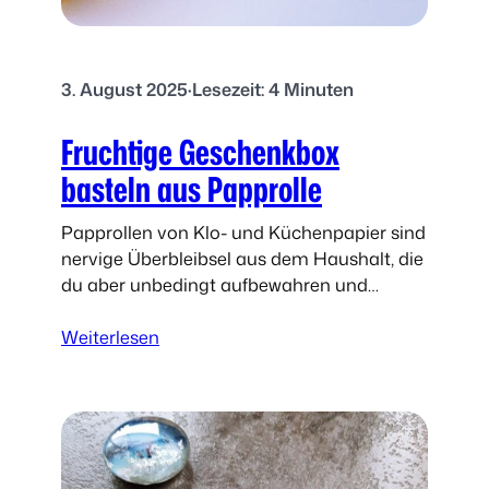
k
n
o
:
r
K
3. August 2025
·
Lesezeit: 4 Minuten
k
r
e
e
Fruchtige Geschenkbox
n
a
basteln aus Papprolle
t
i
Papprollen von Klo- und Küchenpapier sind
v
nervige Überbleibsel aus dem Haushalt, die
e
du aber unbedingt aufbewahren und
I
weiterverarbeiten solltest. Du könntest
d
:
damit originelle Klopapierrollen
Weiterlesen
e
F
Geschenkverpackungen basteln, z.B. diese
e
r
fruchtigen Ananas…
n
u
f
c
ü
h
r