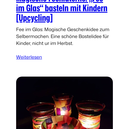
l
im Glas“ basteln mit Kindern
n
[Upcycling]
:
F
Fee im Glas: Magische Geschenkidee zum
r
Selbermachen. Eine schöne Bastelidee für
a
Kinder, nicht ur im Herbst.
n
k
:
Weiterlesen
e
M
n
a
s
g
t
i
e
s
i
c
n
h
s
e
M
F
o
e
n