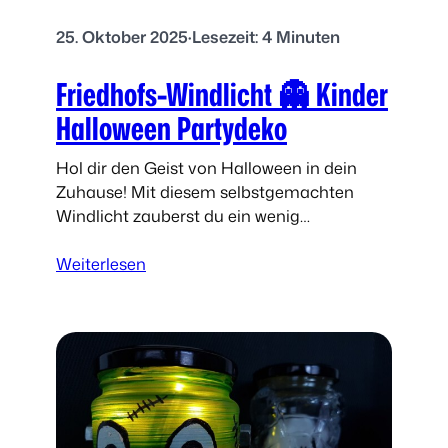
25. Oktober 2025
·
Lesezeit: 4 Minuten
Friedhofs-Windlicht 👻 Kinder
Halloween Partydeko
Hol dir den Geist von Halloween in dein
Zuhause! Mit diesem selbstgemachten
Windlicht zauberst du ein wenig
Gruselstimmung selbst in die kleinste
:
Stube.
Weiterlesen
F
r
i
e
d
h
o