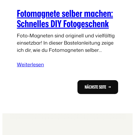
e
Fotomagnete selber machen:
l
n
Schnelles DIY Fotogeschenk
a
u
Foto-Magneten sind originell und vielfältig
s
einsetzbar! In dieser Bastelanleitung zeige
P
ich dir, wie du Fotomagneten selber
a
machen kannst. Heute habe ich eine
p
:
schöne und vor allem einfache Bastelidee
Weiterlesen
p
F
für alle,…
r
o
o
t
NÄCHSTE SEITE
→
l
o
l
m
e
a
g
n
e