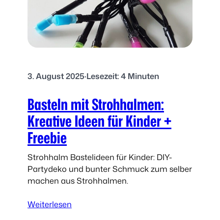
o
c
r
l
k
i
e
n
n
g
D
B
e
3. August 2025
·
Lesezeit: 4 Minuten
a
k
s
o
Basteln mit Strohhalmen:
t
:
e
Kreative Ideen für Kinder +
S
l
Freebie
e
i
e
d
p
Strohhalm Bastelideen für Kinder: DIY-
e
f
Partydeko und bunter Schmuck zum selber
e
e
machen aus Strohhalmen.
r
d
:
Weiterlesen
&
B