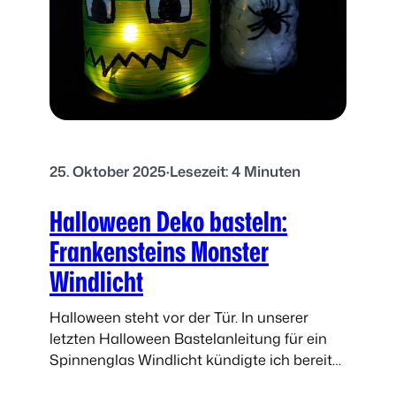
f
s
-
W
i
n
d
l
25. Oktober 2025
·
Lesezeit: 4 Minuten
i
c
Halloween Deko basteln:
h
t
Frankensteins Monster
👻
Windlicht
K
i
Halloween steht vor der Tür. In unserer
n
letzten Halloween Bastelanleitung für ein
d
Spinnenglas Windlicht kündigte ich bereits
e
an, weitere Ideen zum Basteln mit
r