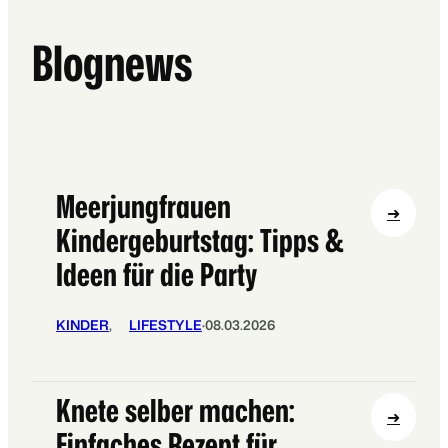
t
e
Blognews
s
e
l
b
e
r
Meerjungfrauen
m
:
➜
a
Kindergeburtstag: Tipps &
M
c
e
Ideen für die Party
h
e
e
r
n
KINDER
, 
LIFESTYLE
·
08.03.2026
j
:
u
S
n
c
Knete selber machen:
g
h
:
➜
f
Einfaches Rezept für
n
K