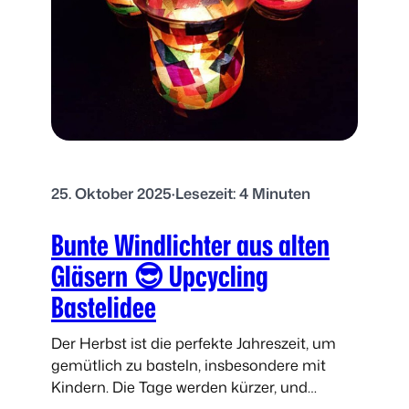
e
s
n
t
l
e
a
r
t
W
e
i
r
n
n
d
e
25. Oktober 2025
·
Lesezeit: 4 Minuten
l
:
i
„
Bunte Windlichter aus alten
c
F
h
Gläsern 😎 Upcycling
e
t
e
Bastelidee
i
m
Der Herbst ist die perfekte Jahreszeit, um
G
gemütlich zu basteln, insbesondere mit
l
Kindern. Die Tage werden kürzer, und
a
stimmungsvolle Windlichter schaffen eine