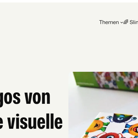
Themen
🌈 Sl
gos von
e visuelle