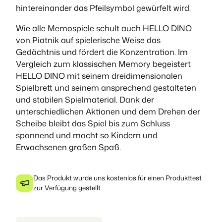
hintereinander das Pfeilsymbol gewürfelt wird.
Wie alle Memospiele schult auch HELLO DINO
von Piatnik auf spielerische Weise das
Gedächtnis und fördert die Konzentration. Im
Vergleich zum klassischen Memory begeistert
HELLO DINO mit seinem dreidimensionalen
Spielbrett und seinem ansprechend gestalteten
und stabilen Spielmaterial. Dank der
unterschiedlichen Aktionen und dem Drehen der
Scheibe bleibt das Spiel bis zum Schluss
spannend und macht so Kindern und
Erwachsenen großen Spaß.
Das Produkt wurde uns kostenlos für einen Produkttest
zur Verfügung gestellt