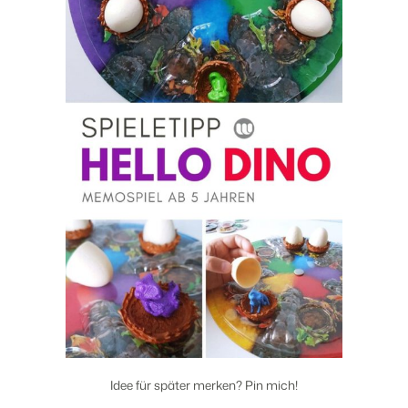
Idee für später merken? Pin mich!