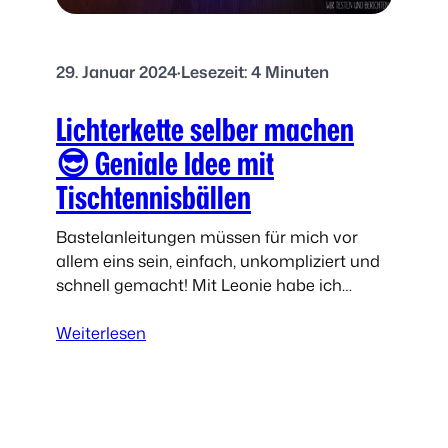
e
g
i
e
h
l
29. Januar 2024
·
Lesezeit: 4 Minuten
n
s
a
Lichterkette selber machen
e
c
l
h
😎 Geniale Idee mit
b
t
Tischtennisbällen
e
l
r
i
Bastelanleitungen müssen für mich vor
m
c
allem eins sein, einfach, unkompliziert und
a
h
schnell gemacht! Mit Leonie habe ich
c
e
gestern in wenigen Minuten eine tolle
h
T
:
Kinderzimmerdeko gebastelt. Eine
Weiterlesen
e
ü
L
Lichterkette aus Tischtennisbällen. Die…
n
r
i
k
c
r
h
ä