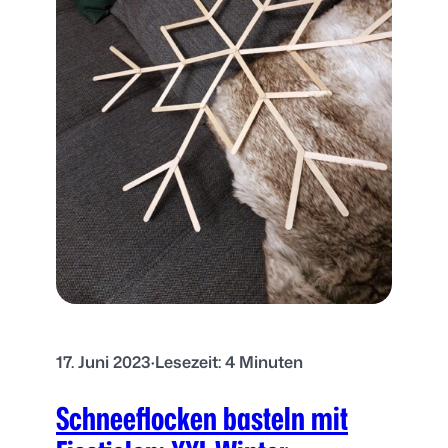
g
:
S
c
h
n
e
e
f
l
o
c
k
e
n
17. Juni 2023
·
Lesezeit: 4 Minuten
F
e
Schneeflocken basteln mit
n
s