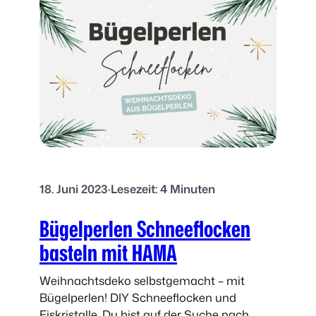
d
l
e
e
r
n
B
:
a
X
s
X
t
L
e
W
l
i
a
n
n
t
18. Juni 2023
·
Lesezeit: 4 Minuten
l
e
e
r
Bügelperlen Schneeflocken
i
-
basteln mit HAMA
t
W
u
a
n
Weihnachtsdeko selbstgemacht – mit
n
g
Bügelperlen! DIY Schneeflocken und
d
:
Eiskristalle. Du bist auf der Suche nach