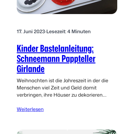
e
t
n
e
b
r
a
17. Juni 2023
·
Lesezeit: 4 Minuten
s
t
Kinder Bastelanleitung:
e
l
Schneemann Pappteller
n
Girlande
m
i
Weihnachten ist die Jahreszeit in der die
t
Menschen viel Zeit und Geld damit
E
verbringen, ihre Häuser zu dekorieren.
i
Wenn du nach einer günstigen und
s
:
einfachen Idee suchst, dein Zuhause
Weiterlesen
s
K
gemeinsam…
t
i
i
n
e