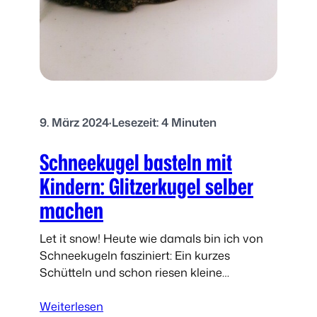
e
e
r
f
G
l
i
o
r
c
l
k
a
e
n
9. März 2024
·
Lesezeit: 4 Minuten
n
d
b
Schneekugel basteln mit
e
a
s
Kindern: Glitzerkugel selber
t
machen
e
l
Let it snow! Heute wie damals bin ich von
n
Schneekugeln fasziniert: Ein kurzes
m
Schütteln und schon riesen kleine
i
Schneeflocken über einer märchenhaften
t
:
Miniaturwelt. Zum Schneekugel basteln
Weiterlesen
H