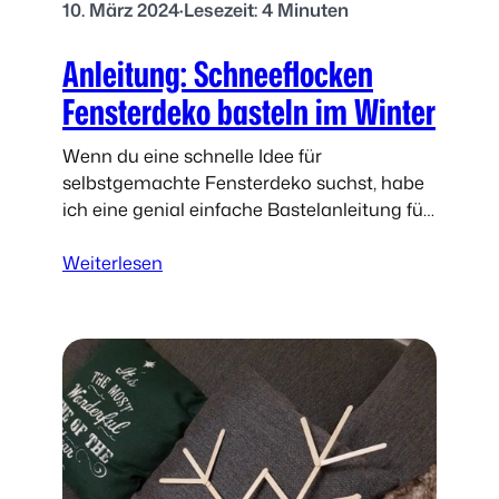
10. März 2024
·
Lesezeit: 4 Minuten
Anleitung: Schneeflocken
Fensterdeko basteln im Winter
Wenn du eine schnelle Idee für
selbstgemachte Fensterdeko suchst, habe
ich eine genial einfache Bastelanleitung für
dich. Schneeflocken aus Heißkleber! Das
:
ausgerechnet Heißkleber solch hübsche
Weiterlesen
A
glitzernden Schneeflöckchen entstehen
n
lassen kann,…
l
e
i
t
u
n