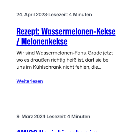
l
e
i
e
24. April 2023
·
Lesezeit: 4 Minuten
J
c
u
h
Rezept: Wassermelonen-Kekse
n
t
i
/ Melonenkekse
o
r
Wir sind Wassermelonen-Fans. Grade jetzt
i
wo es draußen richtig heiß ist, darf sie bei
m
uns im Kühlschrank nicht fehlen, die
S
Wassermelone. Dieses Jahr ist die
p
:
Wassermelone allerdings auch im Bereich…
Weiterlesen
i
R
e
e
l
z
e
e
t
p
9. März 2024
·
Lesezeit: 4 Minuten
e
t
s
: