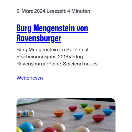
9. März 2024
·
Lesezeit: 4 Minuten
Burg Mengenstein von
Ravensburger
Burg Mengenstein im Spieletest
Erscheinungsjahr: 2016Verlag:
RavensburgerReihe: Spielend neues
lernenFörderschwerpunkte: Erfassen von
:
Mengen, erstes Zählen,
Weiterlesen
B
GruppierenSpieleranzahl: 2 bis 4Alter: 4 bis
u
8 JahreSpieldauer: 15 – 20 Minuten „Es ist
r
einiges…
g
M
e
n