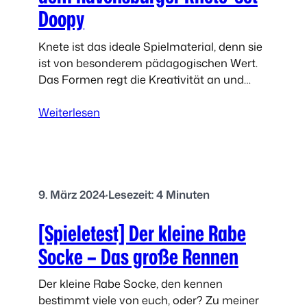
m
Doopy
S
p
Knete ist das ideale Spielmaterial, denn sie
i
ist von besonderem pädagogischen Wert.
e
Das Formen regt die Kreativität an und
l
fördert die Motorik. Bei älteren Kindern
e
:
werden zudem die Wahrnehmung und…
Weiterlesen
t
E
e
r
s
s
t
t
e
9. März 2024
·
Lesezeit: 4 Minuten
K
[Spieletest] Der kleine Rabe
n
e
Socke – Das große Rennen
t
f
Der kleine Rabe Socke, den kennen
i
bestimmt viele von euch, oder? Zu meiner