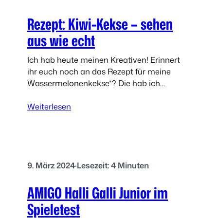
v
l
e
Rezept: Kiwi-Kekse – sehen
e
n
i
aus wie echt
s
n
b
e
Ich hab heute meinen Kreativen! Erinnert
u
R
ihr euch noch an das Rezept für meine
r
a
Wassermelonenkekse*? Die hab ich
g
b
seitdem das ein oder andere Mal gemacht
e
e
:
und sie kamen immer gut…
Weiterlesen
r
S
R
K
o
e
n
c
z
e
k
e
t
e
p
9. März 2024
·
Lesezeit: 4 Minuten
e
–
t
-
D
AMIGO Halli Galli Junior im
:
S
a
K
e
Spieletest
s
i
t