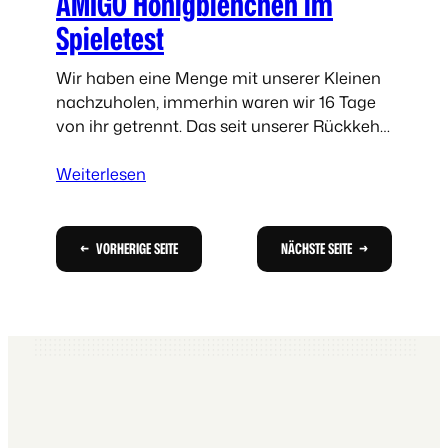
AMIGO Honigbienchen im
t
W
Spieletest
a
s
Wir haben eine Menge mit unserer Kleinen
s
nachzuholen, immerhin waren wir 16 Tage
e
von ihr getrennt. Das seit unserer Rückkehr
r
jede Menge gekuschelt wurde, versteht sich
m
:
von selbst. Vor ein…
Weiterlesen
e
A
l
M
o
I
←
VORHERIGE SEITE
NÄCHSTE SEITE
→
n
G
e
O
n
H
-
o
K
n
e
i
k
g
s
b