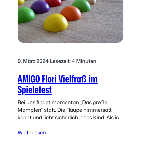
g
e
n
s
t
e
i
n
9. März 2024
·
Lesezeit: 4 Minuten
v
o
AMIGO Flori Vielfraß im
n
R
Spieletest
a
v
Bei uns findet momentan „Das große
e
Mampfen“ statt. Die Raupe nimmersatt
n
kennt und liebt sicherlich jedes Kind. Als ich
s
5 Jahre alt war, hatte ich einen bösen Unfall
b
:
und lag…
Weiterlesen
u
A