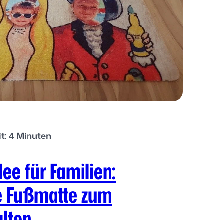
it: 4 Minuten
ee für Familien:
le Fußmatte zum
alten