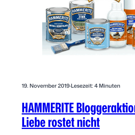
t
:
E
r
f
a
h
r
u
n
19. November 2019
·
Lesezeit: 4 Minuten
g
e
HAMMERITE Bloggeraktion
n
m
Liebe rostet nicht
i
t