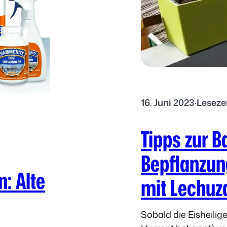
e
e
f
ü
r
F
a
m
16. Juni 2023
·
Leseze
i
l
Tipps zur 
i
Bepflanzun
e
n
: Alte
mit Lechuz
:
I
n
Sobald die Eisheili
d