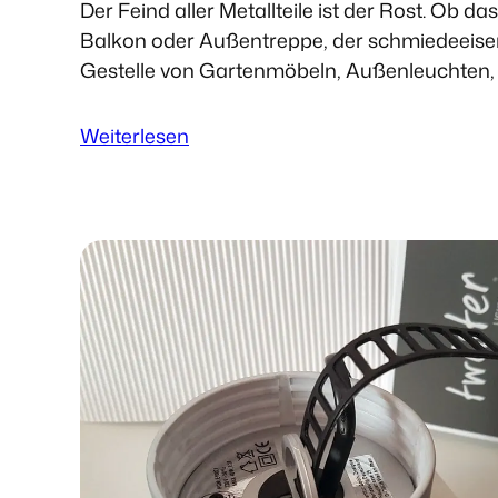
Der Feind aller Metallteile ist der Rost. Ob d
d
Balkon oder Außentreppe, der schmiedeeise
e
Gestelle von Gartenmöbeln, Außenleuchten,
r
Gegenstände, die Heizkörper oder das Fahrr
“
O
:
Weiterlesen
n
H
e
A
-
M
f
M
i
E
t
R
s
I
-
T
a
E
l
B
l
l
”
o