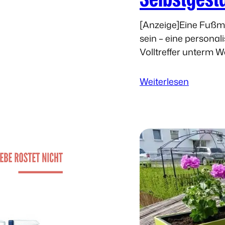
[Anzeige]Eine Fußm
sein – eine personal
Volltreffer unterm 
Mattenkiste.de vor
:
Weiterlesen
G
e
s
c
h
e
n
k
i
d