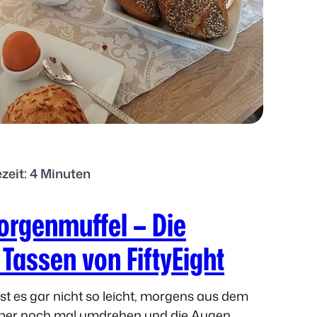
zeit: 4 Minuten
Morgenmuffel – Die
 Tassen von FiftyEight
st es gar nicht so leicht, morgens aus dem
ieber noch mal umdrehen und die Augen