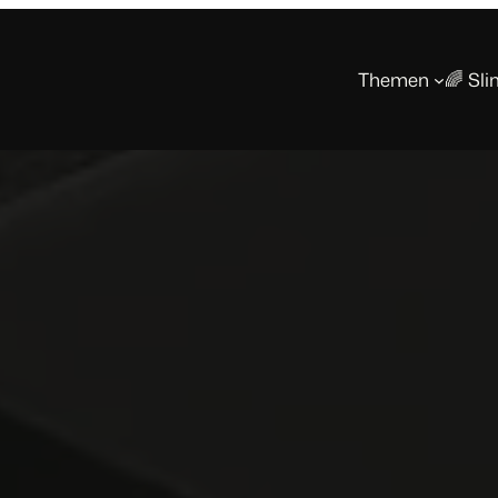
Themen
🌈 Sl