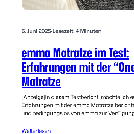
6. Juni 2025
·
Lesezeit: 4 Minuten
emma Matratze im Test:
Erfahrungen mit der “One
Matratze
[Anzeige]In diesem Testbericht, möchte ich 
Erfahrungen mit der emma Matratze berichte
und bedingungslos von emma zur Verfügung 
Selbstverständlich könnt ihr euch trotzdem…
:
Weiterlesen